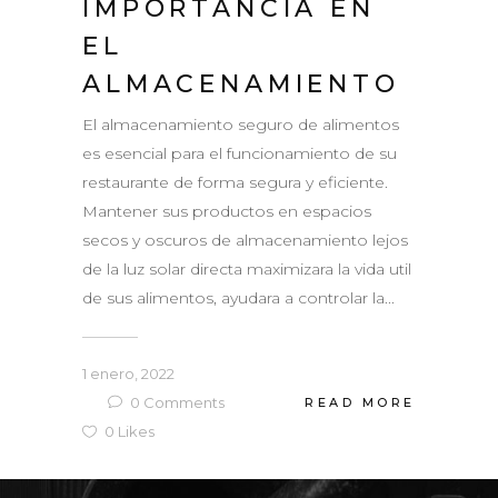
IMPORTANCIA EN
EL
ALMACENAMIENTO
El almacenamiento seguro de alimentos
es esencial para el funcionamiento de su
restaurante de forma segura y eficiente.
Mantener sus productos en espacios
secos y oscuros de almacenamiento lejos
de la luz solar directa maximizara la vida util
de sus alimentos, ayudara a controlar la...
1 enero, 2022
0
Comments
READ MORE
0
Likes