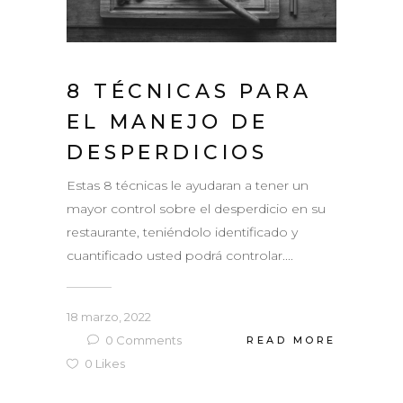
8 TÉCNICAS PARA
EL MANEJO DE
DESPERDICIOS
Estas 8 técnicas le ayudaran a tener un
mayor control sobre el desperdicio en su
restaurante, teniéndolo identificado y
cuantificado usted podrá controlar....
18 marzo, 2022
0
Comments
READ MORE
0
Likes