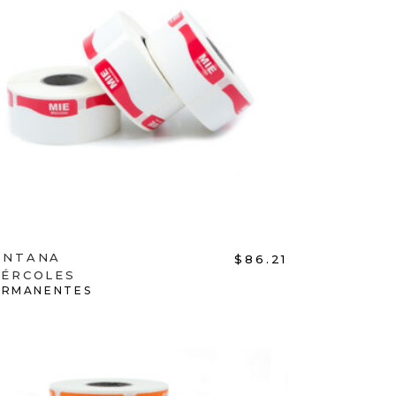
ADD TO CART
ENTANA
$
86.21
IÉRCOLES
ERMANENTES