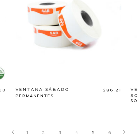
ADD TO CART
VENTANA SÁBADO
V
.00
$
86.21
S
PERMANENTES
S
1
2
3
4
5
6