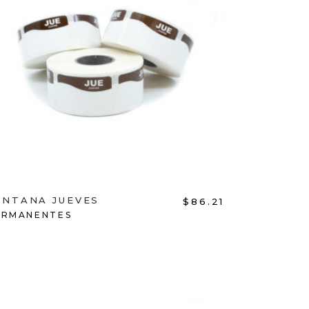
ADD TO CART
ENTANA JUEVES
$
86.21
ERMANENTES