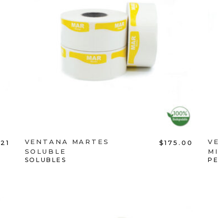
ADD TO CART
VENTANA MARTES
V
.21
$
175.00
SOLUBLE
M
SOLUBLES
P