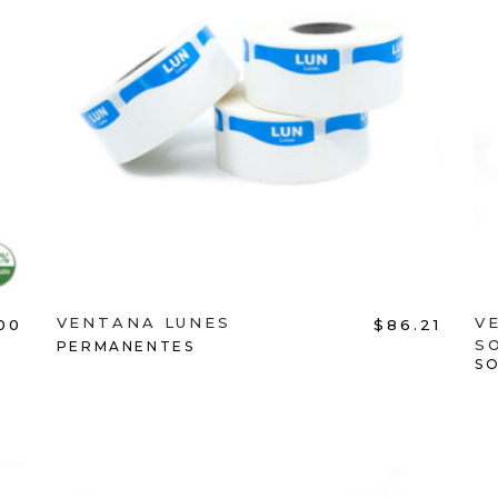
ADD TO CART
VENTANA LUNES
V
.00
$
86.21
S
PERMANENTES
S