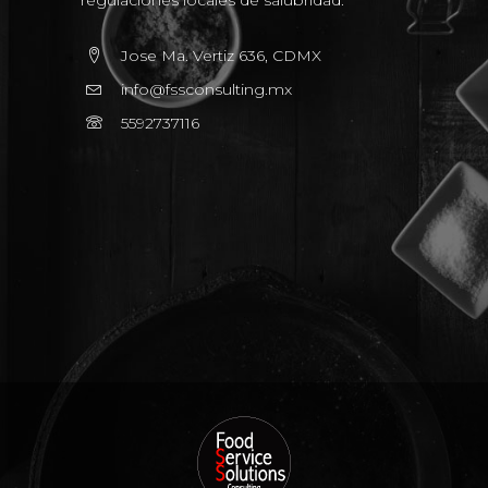
regulaciones locales de salubridad.
Jose Ma. Vertiz 636, CDMX
info@fssconsulting.mx
5592737116