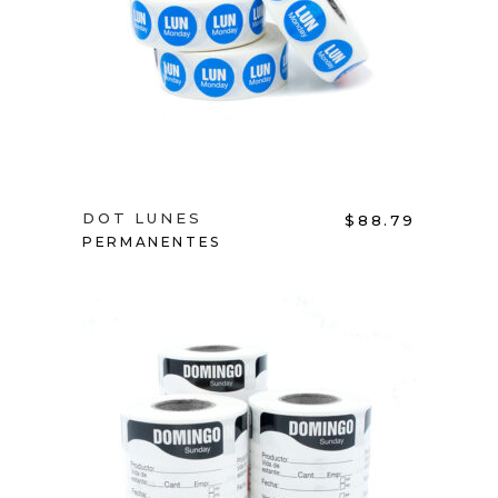
ADD TO CART
DOT LUNES
$
88.79
PERMANENTES
ADD TO CART