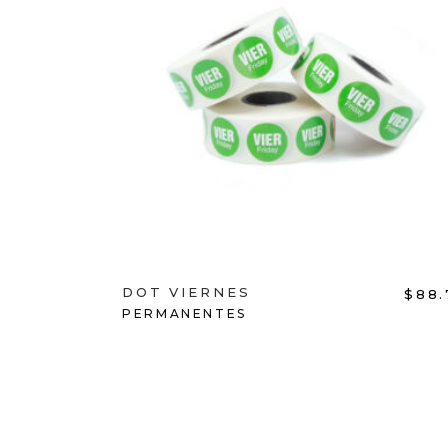
ADD TO CART
DOT VIERNES
$
88.
PERMANENTES