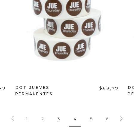
ADD TO CART
DOT JUEVES
D
79
$
88.79
PERMANENTES
P
1
2
3
4
5
6