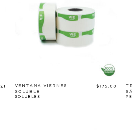
ADD TO CART
VENTANA VIERNES
T
.21
$
175.00
SOLUBLE
S
SOLUBLES
P