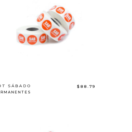
ADD TO CART
OT SÁBADO
$
88.79
ERMANENTES