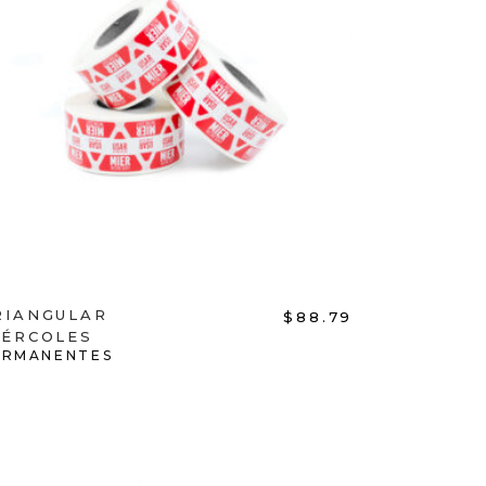
ADD TO CART
RIANGULAR
$
88.79
IÉRCOLES
ERMANENTES