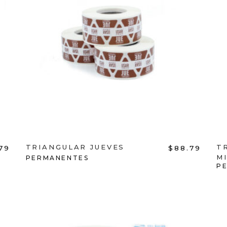
ADD TO CART
TRIANGULAR JUEVES
T
79
$
88.79
M
PERMANENTES
P