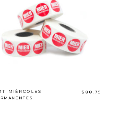
ADD TO CART
OT MIÉRCOLES
$
88.79
ERMANENTES