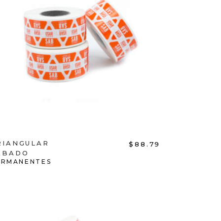
ADD TO CART
RIANGULAR
$
88.79
ÁBADO
ERMANENTES