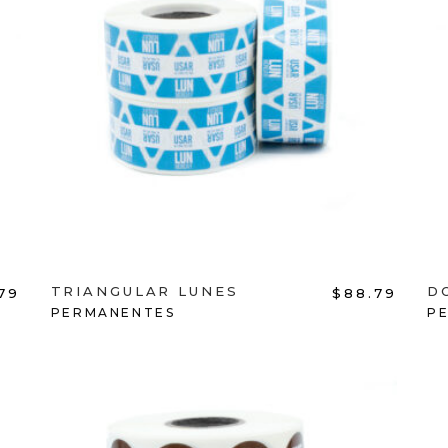
ADD TO CART
TRIANGULAR LUNES
D
79
$
88.79
PERMANENTES
P