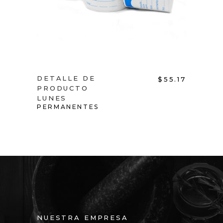
DETALLE DE
VEN
75.00
$
55.17
PRODUCTO
LUN
PER
LUNES
PERMANENTES
NUESTRA EMPRESA