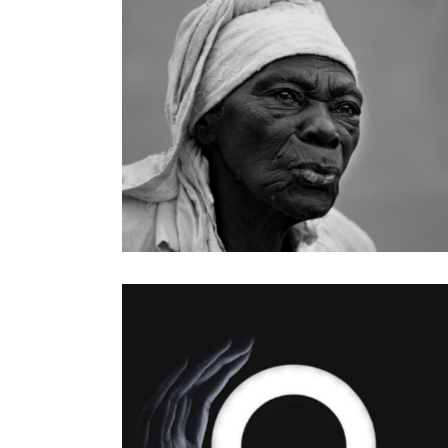
Design
GALLERY SINGLE
Design
SMALL MASONRY