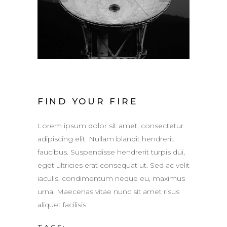
FIND YOUR FIRE
Lorem ipsum dolor sit amet, consectetur
adipiscing elit. Nullam blandit hendrerit
faucibus. Suspendisse hendrerit turpis dui,
eget ultricies erat consequat ut. Sed ac velit
iaculis, condimentum neque eu, maximus
urna. Maecenas vitae nunc sit amet risus
aliquet facilisis.