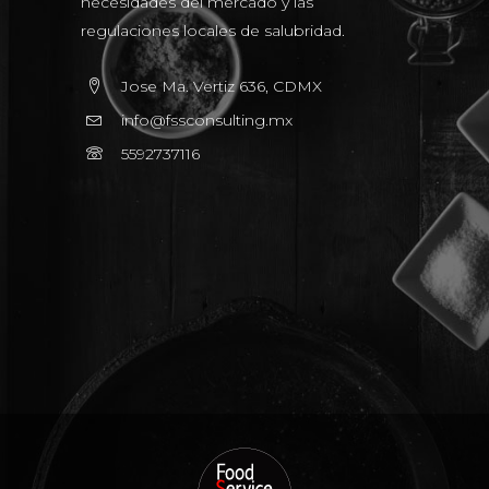
necesidades del mercado y las
regulaciones locales de salubridad.
Jose Ma. Vertiz 636, CDMX
info@fssconsulting.mx
5592737116