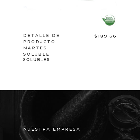
DETALLE DE
DET
55.17
$
189.66
PRODUCTO
PRO
MARTES
VIE
SOLUBLE
SOL
SOLUBLES
SOLU
NUESTRA EMPRESA