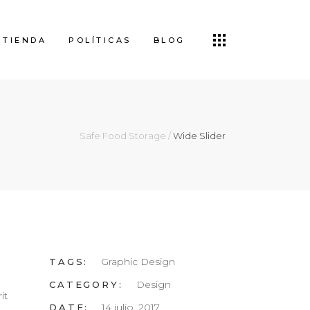
TIENDA
POLÍTICAS
BLOG
Safe Food Storage
/
Wide Slider
Graphic Design
TAGS:
Design
CATEGORY:
it
14 julio, 2017
DATE: