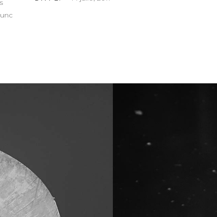
s
nunc