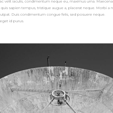
Sed ac velit iaculis, condimentum neque eu, maximus urna. Maecena
eger quis sapien tempus, tristique augue a, placerat neque. Morbi a 
volutpat. Duis condimentum congue felis, sed posuere neque.
eget id purus.