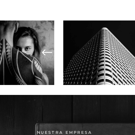
G MASONRY
SMALL MASONRY
NUESTRA EMPRESA