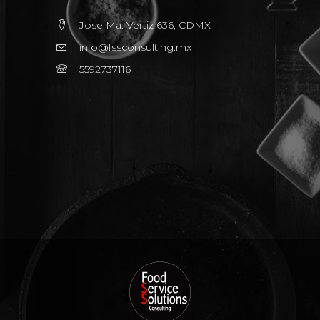
Jose Ma. Vertiz 636, CDMX
info@fssconsulting.mx
5592737116