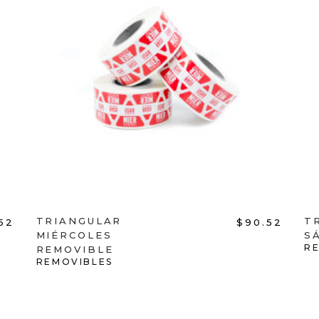
ADD TO CART
TRIANGULAR
T
52
$
90.52
MIÉRCOLES
S
R
REMOVIBLE
REMOVIBLES