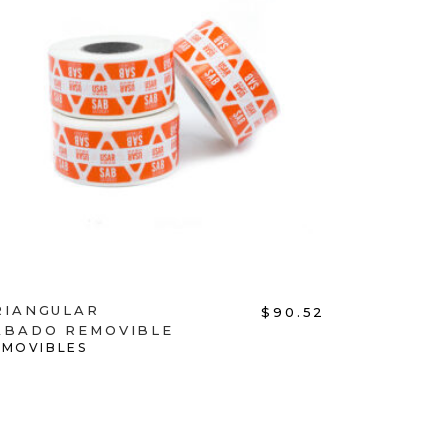
ADD TO CART
RIANGULAR
$
90.52
ÁBADO REMOVIBLE
EMOVIBLES