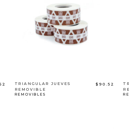
ADD TO CART
TRIANGULAR JUEVES
T
52
$
90.52
REMOVIBLE
R
REMOVIBLES
R