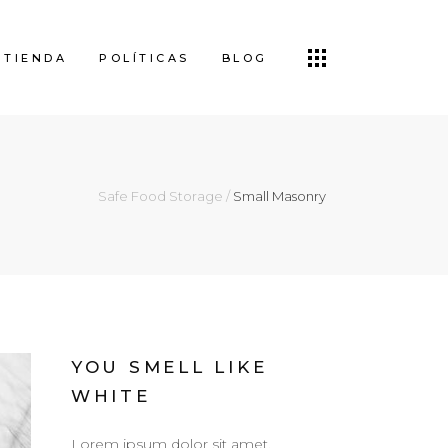
TIENDA
POLÍTICAS
BLOG
Safe Food Storage
/
Small Masonry
YOU SMELL LIKE
WHITE
Lorem ipsum dolor sit amet,