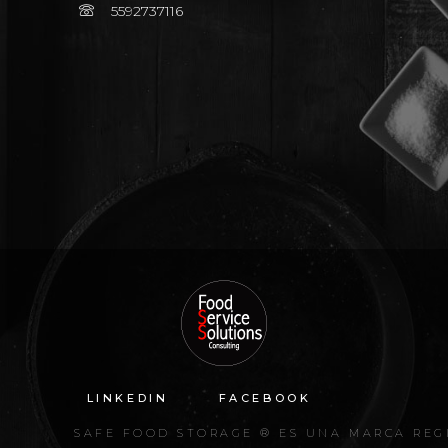
5592737116
LINKEDIN
FACEBOOK
SAFE FOOD STORAGE ® ES UNA MARCA REG