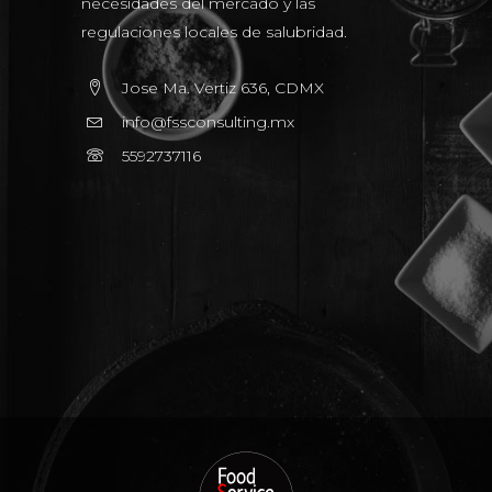
necesidades del mercado y las
regulaciones locales de salubridad.
Jose Ma. Vertiz 636, CDMX
info@fssconsulting.mx
5592737116