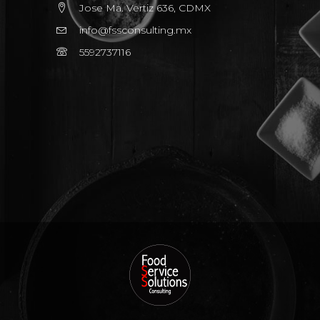
Jose Ma. Vertiz 636, CDMX
info@fssconsulting.mx
5592737116