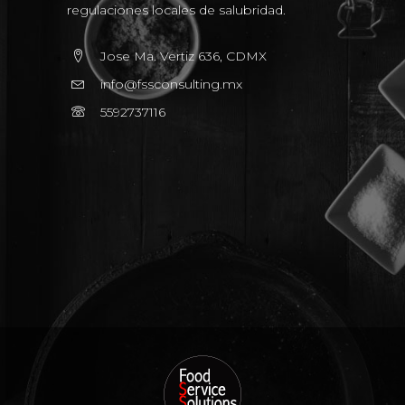
regulaciones locales de salubridad.
Jose Ma. Vertiz 636, CDMX
info@fssconsulting.mx
5592737116