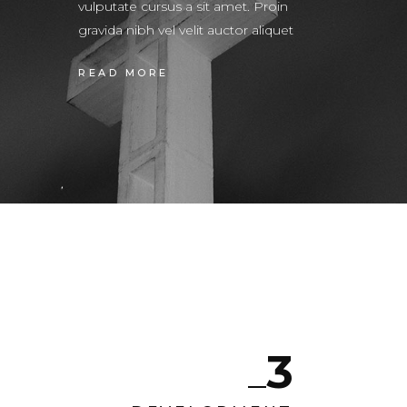
vulputate cursus a sit amet. Proin
gravida nibh vel velit auctor aliquet
READ MORE
3