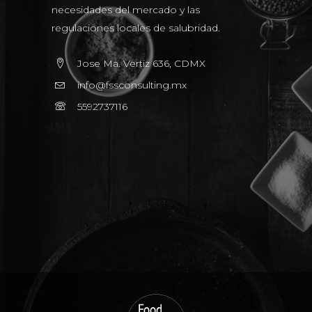
necesidades del mercado y las
regulaciones locales de salubridad.
Jose Ma. Vertiz 636, CDMX
info@fssconsulting.mx
5592737116