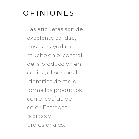
ES
OPINIONES
OPINIONE
do de
Las etiquetas son de
Hemos mejorado
tante
excelente calidad,
rotación de la
nos han ayudado
producción en
mejor
mucho en el control
cocina y la
de la producción en
producción de ba
n las
cocina, el personal
logrando de esta
identifica de mejor
manera asegurar
forma los productos
calidad de los
isitas
con el código de
productos.
han
color. Entregas
rias.
rápidas y
TEMATE
profesionales.
GUADALAJARA