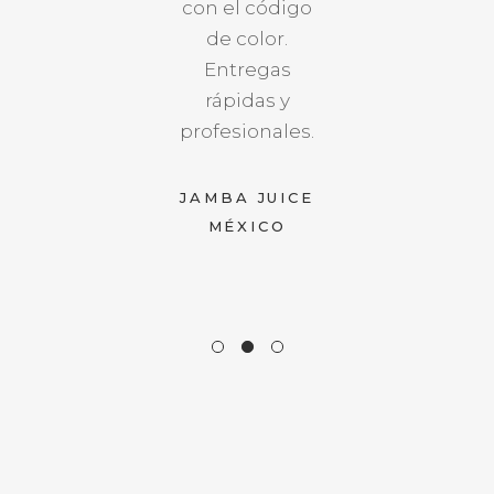
COFEPRIS han
con el código
TEMATE
sido
de color.
GUADALAJARA
satisfactorias.
Entregas
rápidas y
profesionales.
CASINO LIFE
JAMBA JUICE
MÉXICO