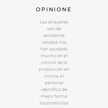
S
OPINIONES
OPINIONES
OPINIONE
Hemos
Las etiquetas
Hemos
reducido de
son de
mejorado la
manera
excelente
rotación de la
importante las
calidad, nos
producción en
mermas y
han ayudado
cocina y la
tenemos una
mucho en el
producción de
mejor gestión
control de la
bar, logrando
y organización
producción en
de esta
en las cámaras
cocina, el
manera
de
personal
asegurar la
refrigeración y
identifica de
calidad de los
almacen. Las
mejor forma
productos.
visitas de
los productos