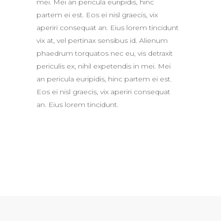
mei. Mei an pericula euripidis, hinc
partem ei est. Eos ei nisl graecis, vix
aperiri consequat an. Eius lorem tincidunt
vix at, vel pertinax sensibus id. Alienum
phaedrum torquatos nec eu, vis detraxit
periculis ex, nihil expetendis in mei. Mei
an pericula euripidis, hinc partem ei est.
Eos ei nisl graecis, vix aperiri consequat
an. Eius lorem tincidunt.