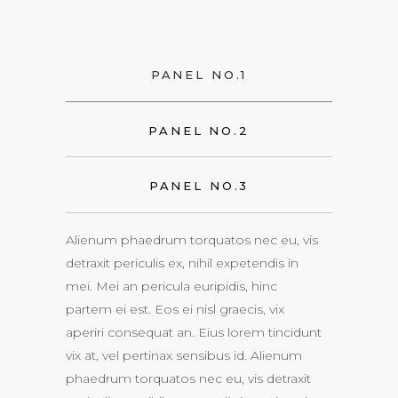
PANEL NO.1
PANEL NO.2
PANEL NO.3
Alienum phaedrum torquatos nec eu, vis
detraxit periculis ex, nihil expetendis in
mei. Mei an pericula euripidis, hinc
partem ei est. Eos ei nisl graecis, vix
aperiri consequat an. Eius lorem tincidunt
vix at, vel pertinax sensibus id. Alienum
phaedrum torquatos nec eu, vis detraxit