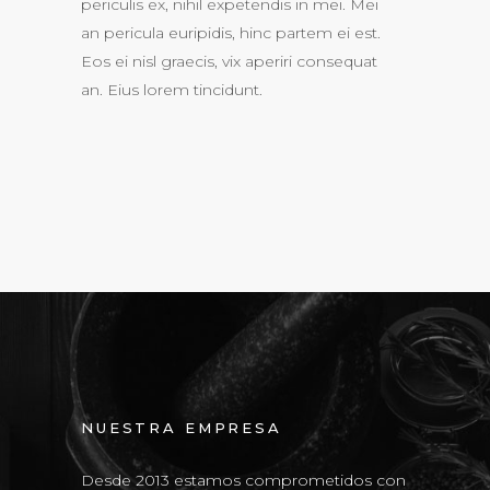
periculis ex, nihil expetendis in mei. Mei
an pericula euripidis, hinc partem ei est.
Eos ei nisl graecis, vix aperiri consequat
an. Eius lorem tincidunt.
NUESTRA EMPRESA
Desde 2013 estamos comprometidos con